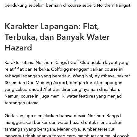
pendukung sebelum bermain di course seperti Northern Rangsit.
Karakter Lapangan: Flat,
Terbuka, dan Banyak Water
Hazard
Karakter utama Northern Rangsit Golf Club adalah layout yang
relatif flat dan terbuka. Golfdigg menggambarkan course ini
sebagai lapangan yang berada di Wang Noi, Ayutthaya, sekitar
30 km dari Don Mueang Airport, dengan karakter lapangan
yang cukup smooth/flat dan dirancang nyaman dimainkan.
Namun, course ini juga memiliki water features yang menjadi
tantangan utama.
Golfasian juga menjelaskan bahwa desain Northern Rangsit
menggunakan bunker dan water hazard untuk menciptakan
tantangan yang beragam. Menariknya, sumber tersebut
menyebut tidak adanya forced carry membuat course ini cocok