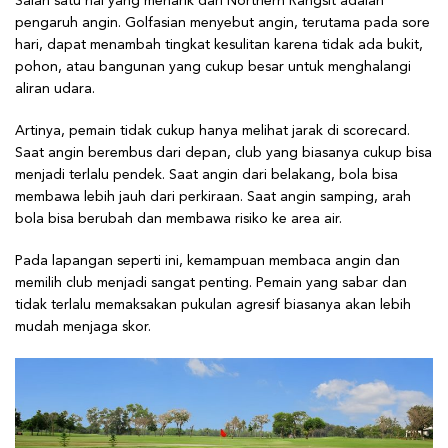
Salah satu hal yang menarik dari Northern Rangsit adalah
pengaruh angin. Golfasian menyebut angin, terutama pada sore
hari, dapat menambah tingkat kesulitan karena tidak ada bukit,
pohon, atau bangunan yang cukup besar untuk menghalangi
aliran udara.
Artinya, pemain tidak cukup hanya melihat jarak di scorecard.
Saat angin berembus dari depan, club yang biasanya cukup bisa
menjadi terlalu pendek. Saat angin dari belakang, bola bisa
membawa lebih jauh dari perkiraan. Saat angin samping, arah
bola bisa berubah dan membawa risiko ke area air.
Pada lapangan seperti ini, kemampuan membaca angin dan
memilih club menjadi sangat penting. Pemain yang sabar dan
tidak terlalu memaksakan pukulan agresif biasanya akan lebih
mudah menjaga skor.