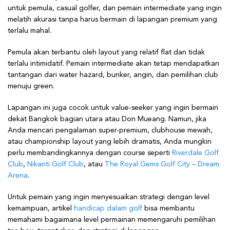
untuk pemula, casual golfer, dan pemain intermediate yang ingin
melatih akurasi tanpa harus bermain di lapangan premium yang
terlalu mahal.
Pemula akan terbantu oleh layout yang relatif flat dan tidak
terlalu intimidatif. Pemain intermediate akan tetap mendapatkan
tantangan dari water hazard, bunker, angin, dan pemilihan club
menuju green.
Lapangan ini juga cocok untuk value-seeker yang ingin bermain
dekat Bangkok bagian utara atau Don Mueang. Namun, jika
Anda mencari pengalaman super-premium, clubhouse mewah,
atau championship layout yang lebih dramatis, Anda mungkin
perlu membandingkannya dengan course seperti
Riverdale Golf
Club
,
Nikanti Golf Club
, atau
The Royal Gems Golf City – Dream
Arena
.
Untuk pemain yang ingin menyesuaikan strategi dengan level
kemampuan, artikel
handicap dalam golf
bisa membantu
memahami bagaimana level permainan memengaruhi pemilihan