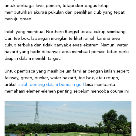
untuk berbagai level pemain, tetapi skor bagus tetap
membutuhkan akurasi pukulan dan pemilihan club yang tepat
menuju green.
Inilah yang membuat Northern Rangsit terasa cukup seimbang.
Dari tee box, lapangan mungkin terlihat ramah karena area
cukup terbuka dan tidak banyak elevasi ekstrem. Namun, water
hazard yang hadir di banyak area membuat pemain tetap perlu
disiplin dalam memilih target.
Untuk pembaca yang masih belum familiar dengan istilah seperti
fairway, green, bunker, water hazard, tee box, atau rough,
artikel
istilah penting dalam bermain golf
bisa membantu
memahami elemen-elemen penting sebelum mencoba course ini.