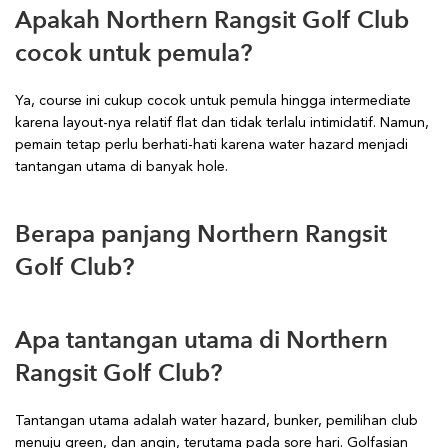
Apakah Northern Rangsit Golf Club
cocok untuk pemula?
Ya, course ini cukup cocok untuk pemula hingga intermediate
karena layout-nya relatif flat dan tidak terlalu intimidatif. Namun,
pemain tetap perlu berhati-hati karena water hazard menjadi
tantangan utama di banyak hole.
Berapa panjang Northern Rangsit
Golf Club?
Apa tantangan utama di Northern
Rangsit Golf Club?
Tantangan utama adalah water hazard, bunker, pemilihan club
menuju green, dan angin, terutama pada sore hari. Golfasian