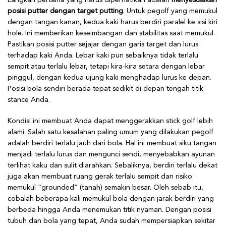
Langkah pertama yang harus diperhatikan adalah
menyesuaikan
posisi putter dengan target putting
. Untuk pegolf yang memukul
dengan tangan kanan, kedua kaki harus berdiri paralel ke sisi kiri
hole. Ini memberikan keseimbangan dan stabilitas saat memukul.
Pastikan posisi putter sejajar dengan garis target dan lurus
terhadap kaki Anda. Lebar kaki pun sebaiknya tidak terlalu
sempit atau terlalu lebar, tetapi kira-kira setara dengan lebar
pinggul, dengan kedua ujung kaki menghadap lurus ke depan.
Posisi bola sendiri berada tepat sedikit di depan tengah titik
stance Anda.
Kondisi ini membuat Anda dapat menggerakkan stick golf lebih
alami. Salah satu kesalahan paling umum yang dilakukan pegolf
adalah berdiri terlalu jauh dari bola. Hal ini membuat siku tangan
menjadi terlalu lurus dan mengunci sendi, menyebabkan ayunan
terlihat kaku dan sulit diarahkan. Sebaliknya, berdiri terlalu dekat
juga akan membuat ruang gerak terlalu sempit dan risiko
memukul “grounded” (tanah) semakin besar. Oleh sebab itu,
cobalah beberapa kali memukul bola dengan jarak berdiri yang
berbeda hingga Anda menemukan titik nyaman. Dengan posisi
tubuh dan bola yang tepat, Anda sudah mempersiapkan sekitar