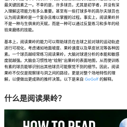
最关键因素之一。不幸的是，许多球员，尤其是初学者，并没有深
入理解这项能力有多么重要。甚至有一些打球多年的高尔夫球员也
认为阅读果岭是一个复杂且难以掌握的过程。事实上，阅读果岭并
不是一种与生俱来的天赋，而是一种可以通过反复练习和多年的经
验来磨练的技能。
基本上，阅读果岭的能力可以帮助球员在击球之前对球的运动轨迹
进行可视化，考虑诸如地面坡度、果岭速度以及草皮状况等各种因
素。一个球员越经常练习阅读果岭，大脑对球道分析的本能和敏感
度就越强。大脑会习惯性地“绘制”出果岭的表面地图，从而使训练
有素的球员能够识别出其他球员可能察觉不到的细节。因此，阅读
果岭不仅仅是观察球与洞之间的路径，更是对整个场地特性的理
解，以便做出更成熟的推杆决策。以下是来自
GoGolf
的解释。
什么是阅读果岭？