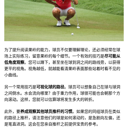
为了提升阅读果岭的能力，球员不仅要理解理论，还必须经常在球
场上实际练习，留意果岭的每个细节。一个有效的技巧是
尽可能从
低角度观察
。您可以蹲下，甚至坐在球到洞之间的路线旁，以获得
更平的视角。视角越低，就越能看清果岭表面那些站着时看不见的
小曲线。
另一个常用技巧是
可视化球的路径
。球员可以想象自己在球与球洞
之间倒水。水会流向哪里？由于重力作用，球很可能也会朝那个方
向滚动。这样，您就可以估算球将发生多大的转折。
此外，要
养成观察其他球员推杆的习惯
。如果您的同组球员在类似
的路径上推杆，请注意他们的球是如何滚动的，是急剧向左偏，还
是笔直进洞。这会在您亲自推杆之前提供宝贵的参考。