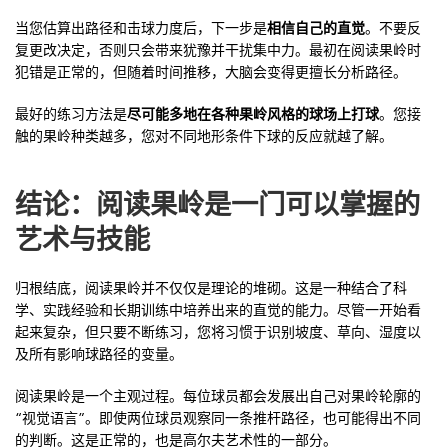
当您估算出路径和击球力度后，下一步是
相信自己的直觉
。不要反
复更改决定，否则只会带来犹豫并干扰集中力。最初在阅读果岭时
犯错是正常的，但随着时间推移，大脑会变得更擅长分析路径。
最好的练习方法是
尽可能多地在各种果岭风格的球场上打球
。您接
触的果岭种类越多，您对不同地形条件下球的反应就越了解。
结论：阅读果岭是一门可以掌握的
艺术与技能
归根结底，阅读果岭并不仅仅是理论的堆砌。这是一种结合了科
学、实践经验和长期训练中培养出来的直觉的能力。尽管一开始看
起来复杂，但只要不断练习，您将习惯于识别坡度、草向、湿度以
及所有影响球路径的变量。
阅读果岭是一个主观过程。每位球员都会发展出自己对果岭轮廓的
“视觉语言”。即使两位球员观察同一条推杆路径，也可能得出不同
的判断。这是正常的，也是高尔夫艺术性的一部分。