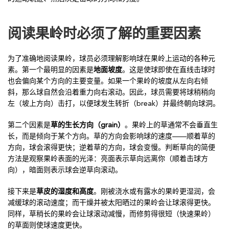
阅读果岭时必须了解的重要因素
为了准确地阅读果岭，球员必须理解影响球在果岭上运动的各种元
素。第一个最明显的因素是
地面坡度
。这是使球即使在直线击球时
也会偏向某个方向的主要变量。如果一个果岭的坡度从左向右倾
斜，那么球自然会沿着重力向右滚动。因此，球员需要将球稍稍向
左（坡上方向）击打，以便球发生转折（break）并最终朝向球洞。
第二个因素是
草的生长方向（grain）
。果岭上的草通常不会垂直生
长，而是倾向于某个方向。草的方向会影响球的速度——顺着草的
方向，球会滚得更快；逆着草的方向，球会变慢。判断草向的简便
方法是观察果岭表面的光泽：亮面表示草向远离你（顺着击球方
向），暗面则表示球会逆草向滚动。
接下来是
草皮的湿度和高度
。刚被浇水或有露水的果岭更湿润，会
减缓球的滚动速度；而干燥并被太阳晒过的果岭会让球滚得更快。
同样，草稍长的果岭会让球滚动减慢，而修剪得很短（快速果岭）
的草面则使球速度更快。