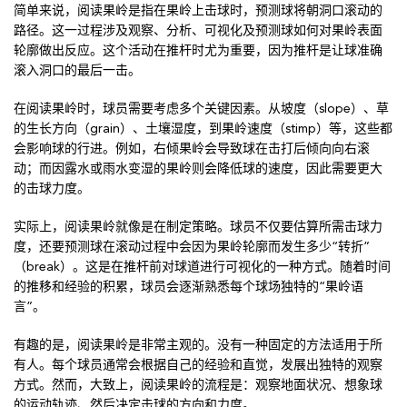
简单来说，阅读果岭是指在果岭上击球时，预测球将朝洞口滚动的
路径。这一过程涉及观察、分析、可视化及预测球如何对果岭表面
轮廓做出反应。这个活动在推杆时尤为重要，因为推杆是让球准确
滚入洞口的最后一击。
在阅读果岭时，球员需要考虑多个关键因素。从坡度（slope）、草
的生长方向（grain）、土壤湿度，到果岭速度（stimp）等，这些都
会影响球的行进。例如，右倾果岭会导致球在击打后倾向向右滚
动；而因露水或雨水变湿的果岭则会降低球的速度，因此需要更大
的击球力度。
实际上，阅读果岭就像是在制定策略。球员不仅要估算所需击球力
度，还要预测球在滚动过程中会因为果岭轮廓而发生多少“转折”
（break）。这是在推杆前对球道进行可视化的一种方式。随着时间
的推移和经验的积累，球员会逐渐熟悉每个球场独特的“果岭语
言”。
有趣的是，阅读果岭是非常主观的。没有一种固定的方法适用于所
有人。每个球员通常会根据自己的经验和直觉，发展出独特的观察
方式。然而，大致上，阅读果岭的流程是：观察地面状况、想象球
的运动轨迹、然后决定击球的方向和力度。