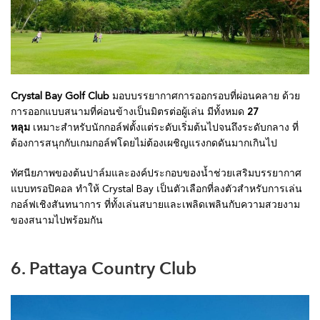
Crystal Bay Golf Club
มอบบรรยากาศการออกรอบที่ผ่อนคลาย ด้วย
การออกแบบสนามที่ค่อนข้างเป็นมิตรต่อผู้เล่น มีทั้งหมด
27
หลุม
เหมาะสำหรับนักกอล์ฟตั้งแต่ระดับเริ่มต้นไปจนถึงระดับกลาง ที่
ต้องการสนุกกับเกมกอล์ฟโดยไม่ต้องเผชิญแรงกดดันมากเกินไป
ทัศนียภาพของต้นปาล์มและองค์ประกอบของน้ำช่วยเสริมบรรยากาศ
แบบทรอปิคอล ทำให้ Crystal Bay เป็นตัวเลือกที่ลงตัวสำหรับการเล่น
กอล์ฟเชิงสันทนาการ ที่ทั้งเล่นสบายและเพลิดเพลินกับความสวยงาม
ของสนามไปพร้อมกัน
6. Pattaya Country Club