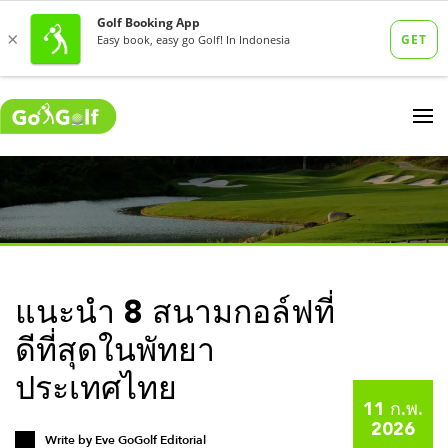
แนะนำ 8 สนามกอล์ฟที่
ดีที่สุดในพัทยา
ประเทศไทย
11 ก.พ.
2026
Write by
Eve GoGolf Editorial