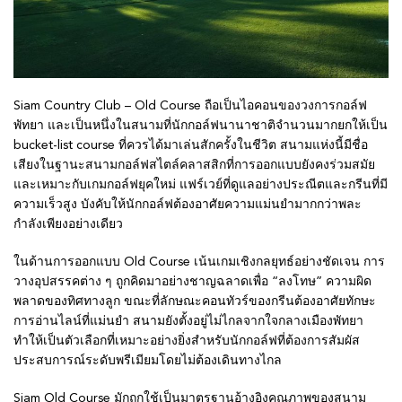
Siam Country Club – Old Course ถือเป็นไอคอนของวงการกอล์ฟ
พัทยา และเป็นหนึ่งในสนามที่นักกอล์ฟนานาชาติจำนวนมากยกให้เป็น
bucket-list course ที่ควรได้มาเล่นสักครั้งในชีวิต สนามแห่งนี้มีชื่อ
เสียงในฐานะสนามกอล์ฟสไตล์คลาสสิกที่การออกแบบยังคงร่วมสมัย
และเหมาะกับเกมกอล์ฟยุคใหม่ แฟร์เวย์ที่ดูแลอย่างประณีตและกรีนที่มี
ความเร็วสูง บังคับให้นักกอล์ฟต้องอาศัยความแม่นยำมากกว่าพละ
กำลังเพียงอย่างเดียว
ในด้านการออกแบบ Old Course เน้นเกมเชิงกลยุทธ์อย่างชัดเจน การ
วางอุปสรรคต่าง ๆ ถูกคิดมาอย่างชาญฉลาดเพื่อ “ลงโทษ” ความผิด
พลาดของทิศทางลูก ขณะที่ลักษณะคอนทัวร์ของกรีนต้องอาศัยทักษะ
การอ่านไลน์ที่แม่นยำ สนามยังตั้งอยู่ไม่ไกลจากใจกลางเมืองพัทยา
ทำให้เป็นตัวเลือกที่เหมาะอย่างยิ่งสำหรับนักกอล์ฟที่ต้องการสัมผัส
ประสบการณ์ระดับพรีเมียมโดยไม่ต้องเดินทางไกล
Siam Old Course มักถูกใช้เป็นมาตรฐานอ้างอิงคุณภาพของสนาม