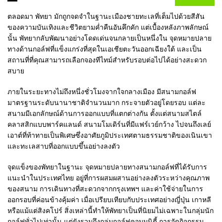
ตลอดมา พัทยา มักถูกจดจำในฐานะเมืองชายทะเลที่เต็มไปด้วยสีสัน
ของความบันเทิงและชีวิตยามค่ำคืนอันคึกคัก แต่เบื้องหลังภาพลักษณ์
นั้น พัทยากลับพัฒนาอย่างโดดเด่นจนกลายเป็นหนึ่งใน จุดหมายปลาย
ทางด้านกอล์ฟที่แข็งแกร่งที่สุดในเอเชียตะวันออกเฉียงใต้ และเป็น
สถานที่ที่คุณสามารถเลือกจองทีไทม์สำหรับรอบต่อไปได้อย่างสะดวก
สบาย
ภายในระยะทางไม่ถึงหนึ่งชั่วโมงจากใจกลางเมือง มีสนามกอล์ฟ
มาตรฐานระดับนานาชาติจำนวนมาก กระจายตัวอยู่โดยรอบ แต่ละ
สนามมีเอกลักษณ์ด้านการออกแบบที่แตกต่างกัน ตั้งแต่สนามสไตล์
คลาสสิกแบบพาร์คแลนด์ สนามโมเดิร์นที่มีแฟร์เวย์กว้าง ไปจนถึงเลย์
เอาต์ที่ท้าทายเป็นพิเศษซึ่งอาศัยภูมิประเทศตามธรรมชาติของเนินเขา
และทะเลสาบที่ออกแบบขึ้นอย่างลงตัว
จุดแข็งของพัทยาในฐานะ จุดหมายปลายทางสนามกอล์ฟที่ได้รับการ
แนะนำในประเทศไทย อยู่ที่การผสมผสานอย่างลงตัวระหว่างคุณภาพ
ของสนาม การเดินทางที่สะดวกจากกรุงเทพฯ และค่าใช้จ่ายในการ
ออกรอบที่ค่อนข้างคุ้มค่า เมื่อเปรียบเทียบกับประเทศอย่างญี่ปุ่น เกาหลี
หรือแม้แต่สิงคโปร์ สิ่งเหล่านี้ทำให้พัทยาเป็นที่นิยมไม่เฉพาะในกลุ่มนัก