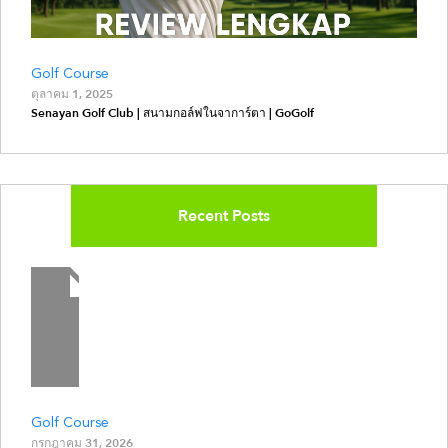
Golf Course
ตุลาคม 1, 2025
Senayan Golf Club | สนามกอล์ฟในจาการ์ตา | GoGolf
Recent Posts
Golf Course
กรกฎาคม 31, 2026