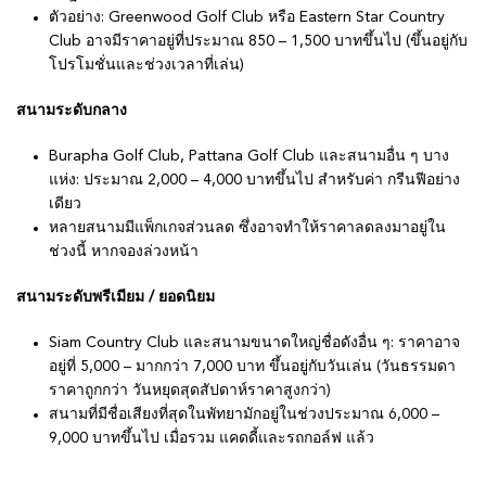
ตัวอย่าง: Greenwood Golf Club หรือ Eastern Star Country
Club อาจมีราคาอยู่ที่ประมาณ 850 – 1,500 บาทขึ้นไป (ขึ้นอยู่กับ
โปรโมชั่นและช่วงเวลาที่เล่น)
สนามระดับกลาง
Burapha Golf Club, Pattana Golf Club และสนามอื่น ๆ บาง
แห่ง: ประมาณ 2,000 – 4,000 บาทขึ้นไป สำหรับค่า กรีนฟีอย่าง
เดียว
หลายสนามมีแพ็กเกจส่วนลด ซึ่งอาจทำให้ราคาลดลงมาอยู่ใน
ช่วงนี้ หากจองล่วงหน้า
สนามระดับพรีเมียม / ยอดนิยม
Siam Country Club และสนามขนาดใหญ่ชื่อดังอื่น ๆ: ราคาอาจ
อยู่ที่ 5,000 – มากกว่า 7,000 บาท ขึ้นอยู่กับวันเล่น (วันธรรมดา
ราคาถูกกว่า วันหยุดสุดสัปดาห์ราคาสูงกว่า)
สนามที่มีชื่อเสียงที่สุดในพัทยามักอยู่ในช่วงประมาณ 6,000 –
9,000 บาทขึ้นไป เมื่อรวม แคดดี้และรถกอล์ฟ แล้ว