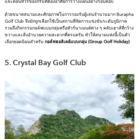
และคอนทัวร์ของกรีนที่ต้องอาศัยการวางแผนอย่างรอบคอบ
ด้วยขนาดสนามและศักยภาพในการรองรับผู้เล่นจำนวนมาก Burapha
Golf Club จึงมักถูกเลือกใช้เป็นสถานที่จัดการแข่งขันระดับภูมิภาค
รวมถึงกิจกรรมกอล์ฟแบบกลุ่มหรือทัวร์นาเมนต์ต่าง ๆ คลับเฮาส์ที่กว้าง
ขวางและสิ่งอำนวยความสะดวกที่ครบครัน ทำให้สนามแห่งนี้เป็นตัว
เลือกยอดนิยมสำหรับ
กอล์ฟฮอลิเดย์แบบกลุ่ม (Group Golf Holiday)
5. Crystal Bay Golf Club