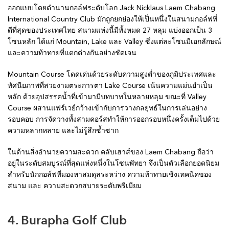
ออกแบบโดยตำนานกอล์ฟระดับโลก Jack Nicklaus Laem Chabang
International Country Club มักถูกยกย่องให้เป็นหนึ่งในสนามกอล์ฟที่
ดีที่สุดของประเทศไทย สนามแห่งนี้มีทั้งหมด 27 หลุม แบ่งออกเป็น 3
โซนหลัก ได้แก่ Mountain, Lake และ Valley ซึ่งแต่ละโซนมีเอกลักษณ์
และความท้าทายที่แตกต่างกันอย่างชัดเจน
Mountain Course โดดเด่นด้วยระดับความสูงต่ำของภูมิประเทศและ
ทัศนียภาพที่สวยงามตระการตา Lake Course เน้นความแม่นยำเป็น
หลัก ด้วยอุปสรรคน้ำที่เข้ามามีบทบาทในหลายหลุม ขณะที่ Valley
Course ผสานแฟร์เวย์กว้างเข้ากับการวางกลยุทธ์ในการเล่นอย่าง
รอบคอบ การจัดวางทั้งสามคอร์สทำให้การออกรอบหนึ่งครั้งเต็มไปด้วย
ความหลากหลาย และไม่รู้สึกซ้ำซาก
ในด้านสิ่งอำนวยความสะดวก คลับเฮาส์ของ Laem Chabang ถือว่า
อยู่ในระดับสมบูรณ์ที่สุดแห่งหนึ่งในโซนพัทยา จึงเป็นตัวเลือกยอดนิยม
สำหรับนักกอล์ฟที่มองหาสมดุลระหว่าง ความท้าทายเชิงเทคนิคของ
สนาม และ ความสะดวกสบายระดับพรีเมียม
4. Burapha Golf Club