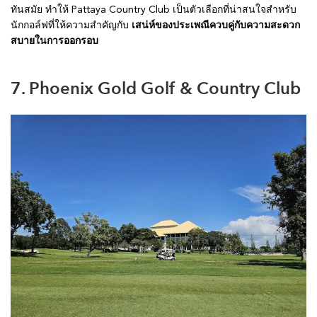
ทันสมัย ทำให้ Pattaya Country Club เป็นตัวเลือกที่น่าสนใจสำหรับ
นักกอล์ฟที่ให้ความสำคัญกับ
เสน่ห์ของประเพณีควบคู่กับความสะดวก
สบายในการออกรอบ
7. Phoenix Gold Golf & Country Club