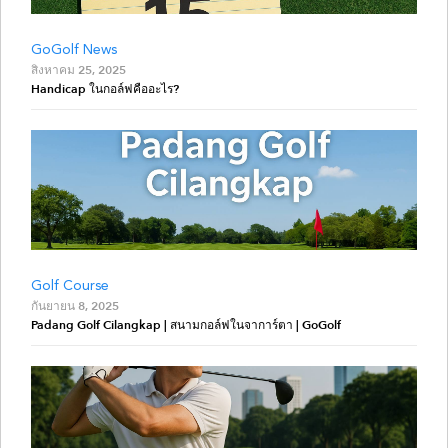
GoGolf News
สิงหาคม 25, 2025
Handicap ในกอล์ฟคืออะไร?
Golf Course
กันยายน 8, 2025
Padang Golf Cilangkap | สนามกอล์ฟในจาการ์ตา | GoGolf