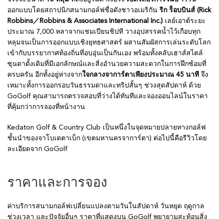
ออกแบบโดยสถาปนิกสนามกอล์ฟชื่อดังชาวอเมริกัน
ริก ร็อบบินส์ (Rick
Robbins／Robbins & Associates International Inc.)
เลย์เอาต์ระยะ
ประมาณ 7,000 หลาจากแชมเปียนชิปที วางอุปสรรคน้ำไว้เกือบทุก
หลุมจนเป็นการออกแบบเชิงยุทธศาสตร์ ผสานสัมผัสการเล่นระดับโลก
เข้ากับบรรยากาศท้องถิ่นที่อบอุ่นเป็นกันเอง พร้อมทั้งคลับเฮาส์สไตล์
ซุนดาดั้งเดิมที่มีเอกลักษณ์และสิ่งอำนวยความสะดวกในการฝึกซ้อมที่
ครบครัน อีกทั้งอยู่ห่างจาก
ใจกลางจาการ์ตาเพียงประมาณ 45 นาที
จึง
เหมาะทั้งการออกรอบวันธรรมดาและทริปสั้นๆ ช่วงสุดสัปดาห์ ด้วย
GoGolf คุณสามารถตรวจสอบที่ว่างได้ทันทีและจองออนไลน์ในราคา
ที่คุ้มกว่าการจองที่หน้างาน
Kedaton Golf & Country Club เป็นหนึ่งในจุดหมายปลายทางกอล์ฟ
ชั้นนำของจาโบเดตาเบ็ก (เขตมหานครจาการ์ตา) ต่อไปนี้คือรีวิวโดย
ละเอียดจาก GoGolf
ราคาและการจอง
ค่าบริการสนามกอล์ฟเปลี่ยนแปลงตามวันในสัปดาห์ วันหยุด ฤดูกาล
ช่วงเวลา และปัจจัยอื่นๆ ราคาที่แสดงบน GoGolf พยายามสะท้อนสิ่ง