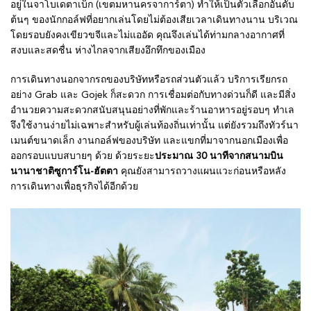
อยู่ในจาโบเดตาเบ็ก (เขตมหานครจาการ์ตา) ทำให้เป็นตัวเลือกอันดับ
ต้นๆ ของนักกอล์ฟที่อยากเล่นโดยไม่ต้องเสียเวลาเดินทางนาน บริเวณ
โดยรอบยังคงเขียวขจีและไม่แออัด คุณจึงเล่นได้ท่ามกลางอากาศที่
สงบและสดชื่น ห่างไกลจากเสียงอึกทึกของเมือง
การเดินทางนอกจากรถของบริษัทหรือรถส่วนตัวแล้ว บริการเรียกรถ
อย่าง Grab และ Gojek ก็สะดวก การเชื่อมต่อกับทางด่วนก็ดี และมีสิ่ง
อำนวยความสะดวกสนับสนุนอย่างที่พักและร้านอาหารอยู่รอบๆ ทำเล
จึงใช้งานง่ายไม่เฉพาะสำหรับผู้เล่นท้องถิ่นเท่านั้น แต่ยังรวมถึงทัวร์นา
เมนต์ขนาดเล็ก งานกอล์ฟของบริษัท และแขกที่มาจากนอกเมืองเพื่อ
ออกรอบแบบสบายๆ ด้วย ด้วยระยะ
ประมาณ 30 นาทีจากสนามบิน
นานาชาติซูการ์โน-ฮัตตา
คุณยังสามารถวางแผนแวะก่อนหรือหลัง
การเดินทางเพื่อธุรกิจได้อีกด้วย