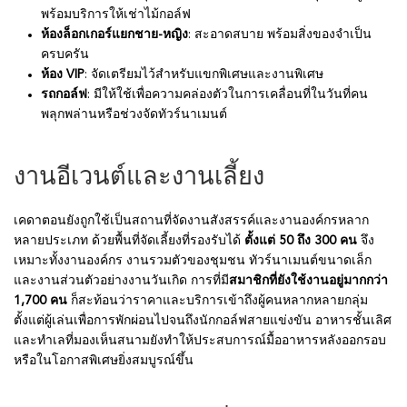
พร้อมบริการให้เช่าไม้กอล์ฟ
ห้องล็อกเกอร์แยกชาย-หญิง
: สะอาดสบาย พร้อมสิ่งของจำเป็น
ครบครัน
ห้อง VIP
: จัดเตรียมไว้สำหรับแขกพิเศษและงานพิเศษ
รถกอล์ฟ
: มีให้ใช้เพื่อความคล่องตัวในการเคลื่อนที่ในวันที่คน
พลุกพล่านหรือช่วงจัดทัวร์นาเมนต์
งานอีเวนต์และงานเลี้ยง
เคดาตอนยังถูกใช้เป็นสถานที่จัดงานสังสรรค์และงานองค์กรหลาก
หลายประเภท ด้วยพื้นที่จัดเลี้ยงที่รองรับได้
ตั้งแต่ 50 ถึง 300 คน
จึง
เหมาะทั้งงานองค์กร งานรวมตัวของชุมชน ทัวร์นาเมนต์ขนาดเล็ก
และงานส่วนตัวอย่างงานวันเกิด การที่มี
สมาชิกที่ยังใช้งานอยู่มากกว่า
1,700 คน
ก็สะท้อนว่าราคาและบริการเข้าถึงผู้คนหลากหลายกลุ่ม
ตั้งแต่ผู้เล่นเพื่อการพักผ่อนไปจนถึงนักกอล์ฟสายแข่งขัน อาหารชั้นเลิศ
และทำเลที่มองเห็นสนามยังทำให้ประสบการณ์มื้ออาหารหลังออกรอบ
หรือในโอกาสพิเศษยิ่งสมบูรณ์ขึ้น