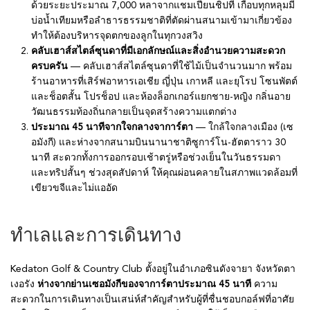
ด้วยระยะประมาณ 7,000 หลาจากแชมเปียนชิปที เกือบทุกหลุมมี
บ่อน้ำเทียมหรือลำธารธรรมชาติที่ตัดผ่านสนามเข้ามาเกี่ยวข้อง
ทำให้ต้องบริหารจุดตกของลูกในทุกวงสวิง
คลับเฮาส์สไตล์ซุนดาที่มีเอกลักษณ์และสิ่งอำนวยความสะดวก
ครบครัน
— คลับเฮาส์สไตล์ซุนดาที่ใช้ไม้เป็นจำนวนมาก พร้อม
ร้านอาหารที่เสิร์ฟอาหารเอเชีย ญี่ปุ่น เกาหลี และยุโรป โซนพัตต์
และช็อตสั้น โปรช็อป และห้องล็อกเกอร์แยกชาย-หญิง กลิ่นอาย
วัฒนธรรมท้องถิ่นกลายเป็นจุดสร้างความแตกต่าง
ประมาณ 45 นาทีจากใจกลางจาการ์ตา
— ใกล้ใจกลางเมือง (เซ
อมังกี) และห่างจากสนามบินนานาชาติซูการ์โน-ฮัตตาราว 30
นาที สะดวกทั้งการออกรอบเช้าตรู่หรือช่วงเย็นในวันธรรมดา
และทริปสั้นๆ ช่วงสุดสัปดาห์ ให้คุณผ่อนคลายในสภาพแวดล้อมที่
เขียวขจีและไม่แออัด
ทำเลและการเดินทาง
Kedaton Golf & Country Club ตั้งอยู่ในอำเภอซินดังจายา จังหวัดตา
เงอรัง
ห่างจากย่านเซอมังกีของจาการ์ตาประมาณ 45 นาที
ความ
สะดวกในการเดินทางเป็นเสน่ห์สำคัญสำหรับผู้ที่ชื่นชอบกอล์ฟที่อาศัย