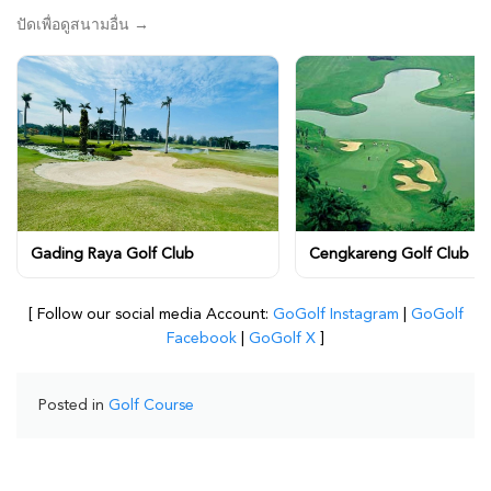
ปัดเพื่อดูสนามอื่น →
Gading Raya Golf Club
Cengkareng Golf Club
[ Follow our social media Account:
GoGolf Instagram
|
GoGolf
Facebook
|
GoGolf X
]
Posted in
Golf Course