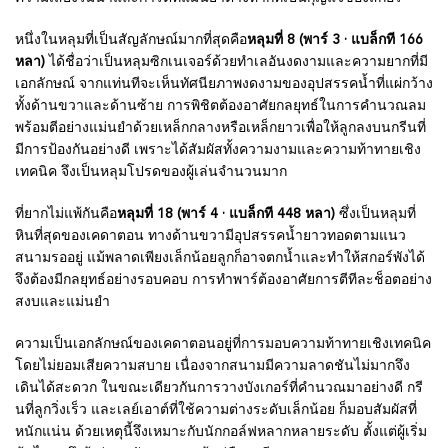
หนึ่งในหลุมที่เป็นสัญลักษณ์มากที่สุดคือ
หลุมที่ 8 (พาร์ 3 · แบล็กที 166
หลา)
ได้ชื่อว่าเป็นหลุมซิกเนเจอร์ด้วยทำเลอันงดงามและความยากที่มี
เอกลักษณ์ จากแท่นทีจะเห็นทัศนียภาพงดงามของอุปสรรคน้ำที่แผ่กว้าง
ทั้งด้านขวาและด้านซ้าย การพิชิตต้องอาศัยกลยุทธ์ในการคำนวณลม
พร้อมตีอย่างแม่นยำด้วยเหล็กกลางหรือเหล็กยาวเพื่อให้ลูกลงบนกรีนที่
มีการป้องกันอย่างดี เพราะได้สัมผัสทั้งความงามและความท้าทายเชิง
เทคนิค จึงเป็นหลุมโปรดของผู้เล่นจำนวนมาก
ที่ยากไม่แพ้กันคือ
หลุมที่ 18 (พาร์ 4 · แบล็กที 448 หลา)
ซึ่งเป็นหลุมที่
หินที่สุดของเคดาตอน ทางด้านขวามีอุปสรรคน้ำยาวทอดตามแนว
สนามรออยู่ แม้พลาดเพียงเล็กน้อยลูกก็อาจตกน้ำและทำให้สกอร์พังได้
จึงต้องมีกลยุทธ์อย่างรอบคอบ การทำพาร์ต้องอาศัยการตีทีละช็อตอย่าง
สงบและแม่นยำ
ความเป็นเอกลักษณ์ของเคดาตอนอยู่ที่การมอบความท้าทายเชิงเทคนิค
โดยไม่ยอมเสียความสบาย เนื่องจากสนามมีความลาดชันไม่มากจึง
เดินได้สะดวก ในขณะเดียวกันการวางบังเกอร์ที่คำนวณมาอย่างดี กรี
นที่ลูกวิ่งเร็ว และเลย์เอาต์ที่ใช้ความต่างระดับเล็กน้อย ก็มอบสัมผัสที่
หนักแน่น ด้วยเหตุนี้จึงเหมาะกับนักกอล์ฟหลากหลายระดับ ตั้งแต่ผู้เริ่ม