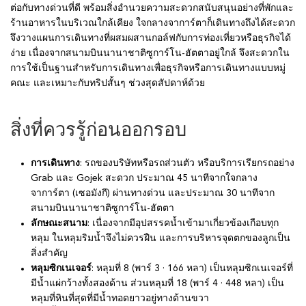
ต่อกับทางด่วนที่ดี พร้อมสิ่งอำนวยความสะดวกสนับสนุนอย่างที่พักและ
ร้านอาหารในบริเวณใกล้เคียง ใจกลางจาการ์ตาก็เดินทางถึงได้สะดวก
จึงวางแผนการเดินทางที่ผสมผสานกอล์ฟกับการท่องเที่ยวหรือธุรกิจได้
ง่าย เนื่องจากสนามบินนานาชาติซูการ์โน-ฮัตตาอยู่ใกล้ จึงสะดวกใน
การใช้เป็นฐานสำหรับการเดินทางเพื่อธุรกิจหรือการเดินทางแบบหมู่
คณะ และเหมาะกับทริปสั้นๆ ช่วงสุดสัปดาห์ด้วย
สิ่งที่ควรรู้ก่อนออกรอบ
การเดินทาง
: รถของบริษัทหรือรถส่วนตัว หรือบริการเรียกรถอย่าง
Grab และ Gojek สะดวก ประมาณ 45 นาทีจากใจกลาง
จาการ์ตา (เซอมังกี) ผ่านทางด่วน และประมาณ 30 นาทีจาก
สนามบินนานาชาติซูการ์โน-ฮัตตา
ลักษณะสนาม
: เนื่องจากมีอุปสรรคน้ำเข้ามาเกี่ยวข้องเกือบทุก
หลุม ในหลุมริมน้ำจึงไม่ควรฝืน และการบริหารจุดตกของลูกเป็น
สิ่งสำคัญ
หลุมซิกเนเจอร์
: หลุมที่ 8 (พาร์ 3 · 166 หลา) เป็นหลุมซิกเนเจอร์ที่
มีน้ำแผ่กว้างทั้งสองด้าน ส่วนหลุมที่ 18 (พาร์ 4 · 448 หลา) เป็น
หลุมที่หินที่สุดที่มีน้ำทอดยาวอยู่ทางด้านขวา