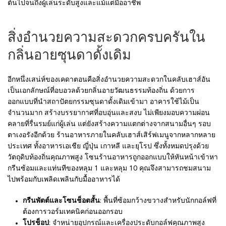
ต้นไปจนถึงผู้เล่นระดับสูงและแม้แต่มืออาชีพ
สิ่งอำนวยความสะดวกครบครันใน
กลิ่นอายซุนดาดั้งเดิม
อีกหนึ่งเสน่ห์ของเคดาตอนคือสิ่งอำนวยความสะดวกในคลับเฮาส์อัน
เป็นเอกลักษณ์ที่อบอวลด้วยกลิ่นอายวัฒนธรรมท้องถิ่น ด้วยการ
ออกแบบที่นำสถาปัตยกรรมซุนดาดั้งเดิมเข้ามา อาคารใช้ไม้เป็น
จำนวนมาก สร้างบรรยากาศที่อบอุ่นและสงบ ไม่เพียงมอบความผ่อน
คลายที่รื่นรมย์แก่ผู้เล่น แต่ยังสร้างความแตกต่างจากสนามอื่นๆ รอบ
ตาเงอรังอีกด้วย ร้านอาหารภายในคลับเฮาส์เสิร์ฟเมนูจากหลากหลาย
ประเทศ ทั้งอาหารเอเชีย ญี่ปุ่น เกาหลี และยุโรป ซึ่งทั้งหมดปรุงด้วย
วัตถุดิบท้องถิ่นคุณภาพสูง โซนร้านอาหารถูกออกแบบให้หันหน้าเข้าหา
กรีนซ้อมและแท่นทีของหลุม 1 และหลุม 10 คุณจึงสามารถชมสนาม
ไปพร้อมกับเพลิดเพลินกับมื้ออาหารได้
กรีนพัตต์และโซนช็อตสั้น
: พื้นที่ซ้อมกว้างขวางสำหรับนักกอล์ฟที่
ต้องการวอร์มเทคนิคก่อนออกรอบ
โปรช็อป
: จำหน่ายอุปกรณ์และเครื่องประดับกอล์ฟคุณภาพสูง