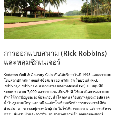
การออกแบบสนาม (Rick Robbins)
และหลุมซิกเนเจอร์
Kedaton Golf & Country Club เปิดให้บริการในปี 1993 และออกแบบ
โดยสถาปนิกสนามกอล์ฟชื่อดังชาวอเมริกัน ริก ร็อบบินส์ (Rick
Robbins／Robbins & Associates International Inc.) 18 หลุมที่มี
ระยะประมาณ 7,000 หลาจากแชมเปียนชิปที ใช้แนวคิดการออกแบบ
ที่ทำให้การมีอยู่ขององค์ประกอบน้ำโดดเด่น เกือบทุกหลุมจะมีอุปสรรค
น้ำในรูปแบบใดรูปแบบหนึ่ง—บ่อน้ำเทียมหรือลำธารธรรมชาติที่ตัด
ผ่านสนาม—ขวางอยู่ตรงหน้าผู้เล่น ไม่ใช่เพียงระยะทาง แต่การบริหาร
ความเสี่ยงริมน้ำและการตีที่แม่นยำต่างหากที่เป็นกุญแจของสกอร์