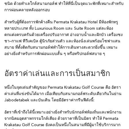
ชนิด ด้วยทำเลใกล้สนามกอล์ฟ ทำให้ที่นี่เป็นจุดแวะพักที่เหมาะสำหรับ
การผ่อนคลายหลังออกรอบ
สำหรับผู้ที่ต้องการพักค้างคืน Permata Krakatau Hotel มีห้องพักหรู
หลายประเภท ทั้ง Luxurious Room และ Suite Room แต่ละห้อง
ตกแต่งครบครันด้วยเครื่องปรับอากาศ อ่างอาบน้ำและฝักบัว เครื่องชง
ชา–กาแฟ ทีวีเคเบิล ตู้นิรภัยส่วนตัว และห้องนั่งเล่นพร้อมโซฟาแสน
สบาย ที่ตั้งติดกับสนามกอล์ฟทำให้การเดินทางสะดวกยิ่งขึ้น เหมาะ
อย่างยิ่งสำหรับการพักผ่อนแบบสั้น ๆ หรือทริปกอล์ฟสบาย ๆ
อัตราค่าเล่นและการเป็นสมาชิก
หนึ่งในจุดเด่นสำคัญของ Permata Krakatau Golf Course คือ อัตรา
ค่าเล่นที่แข่งขันได้มาก เมื่อเทียบกับสนามกอล์ฟระดับเดียวกันในย่าน
Jabodetabek และบันเติน โดยมีอัตราค่ากรีนฟีดังนี้:
อัตราที่เข้าถึงได้นี้เหมาะอย่างยิ่งสำหรับนักกอล์ฟท้องถิ่นและพนักงาน
จากนิคมอุตสาหกรรมใกล้เคียง ด้วยราคาที่เป็นมิตร ทำให้ Permata
Krakatau Golf Course ยังคงเป็นหนึ่งในสนามที่มีผู้มาใช้บริการมาก