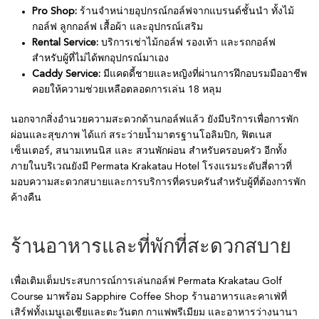
Pro Shop:
ร้านจำหน่ายอุปกรณ์กอล์ฟจากแบรนด์ชั้นนำ ทั้งไม้
กอล์ฟ ลูกกอล์ฟ เสื้อผ้า และอุปกรณ์เสริม
Rental Service:
บริการเช่าไม้กอล์ฟ รองเท้า และรถกอล์ฟ
สำหรับผู้ที่ไม่ได้พกอุปกรณ์มาเอง
Caddy Service:
มีแคดดี้ชายและหญิงที่ผ่านการฝึกอบรมมืออาชีพ
คอยให้ความช่วยเหลือตลอดการเล่น 18 หลุม
นอกจากสิ่งอำนวยความสะดวกด้านกอล์ฟแล้ว ยังมีบริการเพื่อการพัก
ผ่อนและสุขภาพ ได้แก่ สระว่ายน้ำมาตรฐานโอลิมปิก, ฟิตเนส
เซ็นเตอร์, สนามเทนนิส และ สวนพักผ่อน สำหรับครอบครัว อีกทั้ง
ภายในบริเวณยังมี Permata Krakatau Hotel โรงแรมระดับสี่ดาวที่
มอบความสะดวกสบายและการบริการที่ครบครันสำหรับผู้ที่ต้องการพัก
ค้างคืน
ร้านอาหารและที่พักที่สะดวกสบาย
เพื่อเติมเต็มประสบการณ์การเล่นกอล์ฟ Permata Krakatau Golf
Course มาพร้อม Sapphire Coffee Shop ร้านอาหารและคาเฟ่ที่
เสิร์ฟทั้งเมนูเอเชียและตะวันตก กาแฟพรีเมียม และอาหารว่างนานา