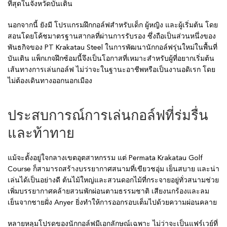
ที่สุดในจังหวัดบันเติน
นอกจากนี้ ยังมี โปรแกรมฝึกกอล์ฟสำหรับเด็ก ผู้หญิง และผู้เริ่มต้น โดย
สอนโดยโค้ชมาตรฐานสากลที่ผ่านการรับรอง ซึ่งถือเป็นส่วนหนึ่งของ
พันธกิจของ PT Krakatau Steel ในการพัฒนานักกอล์ฟรุ่นใหม่ในพื้นที่
บันเติน แพ็กเกจฝึกซ้อมนี้จึงเป็นโอกาสที่เหมาะสำหรับผู้ที่อยากเริ่มต้น
เส้นทางการเล่นกอล์ฟ ไม่ว่าจะในฐานะอาชีพหรือเป็นงานอดิเรก โดย
ไม่ต้องเดินทางออกนอกเมือง
ประสบการณ์การเล่นกอล์ฟที่ร่มรื่น
และท้าทาย
แม้จะตั้งอยู่ใจกลางเขตอุตสาหกรรม แต่ Permata Krakatau Golf
Course ก็สามารถสร้างบรรยากาศสนามที่เขียวชอุ่ม เย็นสบาย และน่า
เล่นได้เป็นอย่างดี ต้นไม้ใหญ่และสวนดอกไม้ที่กระจายอยู่ทั่วสนามช่วย
เพิ่มบรรยากาศคล้ายสวนพักผ่อนตามธรรมชาติ เสียงนกร้องและลม
เย็นจากชายฝั่ง Anyer ยิ่งทำให้การออกรอบเต็มไปด้วยความผ่อนคลาย
หลายหลุมโปรดของนักกอล์ฟมีเอกลักษณ์เฉพาะ ไม่ว่าจะเป็นแฟร์เวย์ที่