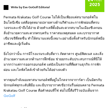
24 ก.ย.
2025
Write by
Eve GoGolf Editorial
Permata Krakatau Golf Course ไม่ได้เป็นเพียงแค่สนามกอล์ฟใน
อินโดนีเซีย แต่คือจุดหมายปลายทางด้านกีฬาและการพักผ่อนที่ครบ
วงจรและเข้าถึงได้ง่าย ด้วยทำเลที่ตั้งอันสะดวกสบายในเมืองชีเลกอน
สิ่งอำนวยความสะดวกครบครัน ราคาสมเหตุสมผล และบรรยากาศ
เขียวขจีที่สดชื่น ทำให้สนามแห่งนี้เหมาะอย่างยิ่งทั้งสำหรับนักกอล์ฟมือ
อาชีพและผู้เริ่มต้น
ยิ่งไปกว่านั้น การมีโรงแรมระดับสี่ดาว ภัตตาคาร ศูนย์ฟิตเนส และสิ่ง
อำนวยความสะดวกด้านการฝึกซ้อม ช่วยยกระดับประสบการณ์ที่นี่ให้
มากกว่าแค่การออกรอบกอล์ฟ แต่ยังเป็นสถานที่ที่ผสานธุรกิจ การพัก
ผ่อน และไลฟ์สไตล์เข้าด้วยกันได้อย่างลงตัว
หากคุณกำลังมองหาสนามกอล์ฟที่อยู่ไม่ไกลจากจาการ์ตา เป็นมิตรกับ
นักกอล์ฟทุกระดับฝีมือ และมีบรรยากาศเขียวร่มรื่นผ่อนคลาย Permata
Krakatau Golf Course คือคำตอบที่ใช่ ต่อไปนี้คือรีวิวฉบับเต็มจาก
GoGolf