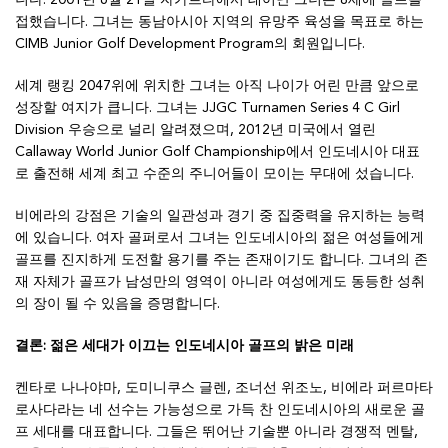
니다. 2001년 6월 21일 자카르타에서 태어난 그녀는 8세에 골프를
접했습니다. 그녀는 동남아시아 지역의 유망주 육성을 목표로 하는
CIMB Junior Golf Development Program의 회원입니다.
세계 랭킹 2047위에 위치한 그녀는 아직 나이가 어린 만큼 앞으로
성장할 여지가 큽니다. 그녀는 JJGC Turnamen Series 4 C Girl
Division 우승으로 널리 알려졌으며, 2012년 미국에서 열린
Callaway World Junior Golf Championship에서 인도네시아 대표
로 출전해 세계 최고 수준의 주니어들이 모이는 무대에 섰습니다.
비에라의 강점은 기술의 일관성과 경기 중 집중력을 유지하는 능력
에 있습니다. 여자 골퍼로서 그녀는 인도네시아의 젊은 여성들에게
골프를 진지하게 도전할 용기를 주는 존재이기도 합니다. 그녀의 존
재 자체가 골프가 남성만의 영역이 아니라 여성에게도 동등한 성취
의 장이 될 수 있음을 증명합니다.
결론: 젊은 세대가 이끄는 인도네시아 골프의 밝은 미래
켄타로 나나야마, 도미니쿠스 글렌, 조너선 위조노, 비에라 퍼르마타
로사다라는 네 선수는 가능성으로 가득 찬 인도네시아의 새로운 골
프 세대를 대표합니다. 그들은 뛰어난 기술뿐 아니라 경쟁적 멘탈,