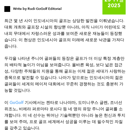
25 11월
2025
Write by
Rudi GoGolf Editorial
최근 몇 년 사이 인도네시아의 골프는 상당한 발전을 이뤄냈습니다.
대회 개최와 골프장 시설의 향상뿐 아니라, 아직 나이가 어린데도 국
내외 무대에서 자랑스러운 성과를 보여준 새로운 재능들이 등장했
습니다. 이 현상은 인도네시아 골프의 미래에 새로운 낙관을 가져다
줍니다.
두각을 나타낸 주니어 골퍼들의 등장은 골프가 더 이상 특정 계층만
의 배타적 놀이가 아님을 보여줍니다. 올바른 육성, 보다 넓은 접근
성, 다양한 주체들의 지원을 통해 골프는 이제 젊은 세대가 사랑하는
종목으로 발전할 수 있습니다. 나아가 앞으로는 인도네시아의 젊은
골퍼들이 세계의 메이저 대회에서 꾸준히 경쟁하는 것도 충분히 가
능할 것입니다.
이
GoGolf
기사에서는 켄타로 나나야마, 도미니쿠스 글렌, 조너선
위조노, 비에라 퍼르마타 로사다 등 네 명의 유망 주니어 골퍼를 소
개합니다. 이 네 선수는 뛰어난 기술력뿐만 아니라 높은 헌신과 투지
를 보여 주며, 프로 골프 세계에서 성공을 이루는 데 필수적인 자질
을 갖추고 있습니다.