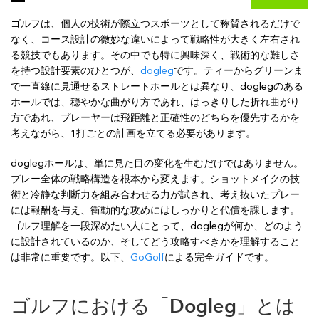
ゴルフは、個人の技術が際立つスポーツとして称賛されるだけで
なく、コース設計の微妙な違いによって戦略性が大きく左右され
る競技でもあります。その中でも特に興味深く、戦術的な難しさ
を持つ設計要素のひとつが、
dogleg
です。ティーからグリーンま
で一直線に見通せるストレートホールとは異なり、doglegのある
ホールでは、穏やかな曲がり方であれ、はっきりした折れ曲がり
方であれ、プレーヤーは飛距離と正確性のどちらを優先するかを
考えながら、1打ごとの計画を立てる必要があります。
doglegホールは、単に見た目の変化を生むだけではありません。
プレー全体の戦略構造を根本から変えます。ショットメイクの技
術と冷静な判断力を組み合わせる力が試され、考え抜いたプレー
には報酬を与え、衝動的な攻めにはしっかりと代償を課します。
ゴルフ理解を一段深めたい人にとって、doglegが何か、どのよう
に設計されているのか、そしてどう攻略すべきかを理解すること
は非常に重要です。以下、
GoGolf
による完全ガイドです。
ゴルフにおける「Dogleg」とは