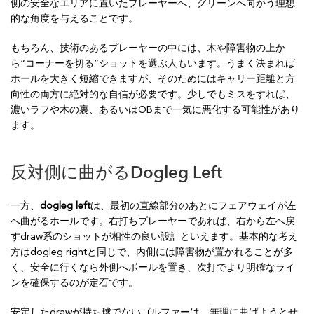
側の安全なエリアに置いたプレーヤーへ、グリーンへ向かう理想
的な角度を与えることです。
もちろん、技術のあるプレーヤーの中には、木や障害物の上か
ら“コーナーを切る”ショットを選ぶ人もいます。うまく決まれば
ホールを大きく短縮できますが、そのためにはキャリー距離と方
向性の両方に絶対的な自信が必要です。少しでもミスをすれば、
濃いラフや木の裏、あるいはOBまで一気に悪化する可能性があり
ます。
反対側に曲がるDogleg Left
一方、
dogleg left
は、最初の直線部分のあとにフェアウェイが左
へ曲がるホールです。右打ちプレーヤーであれば、右から左へ戻
すdraw系のショットが相性の良い設計といえます。基本的な考え
方はdogleg rightと同じで、内側には障害物が置かれることが多
く、安全に行くなら外側へボールを置き、次打でより明確なライ
ンを確保するのが定石です。
安定したdrawが持ち球でないゴルファーは、無理に曲げようとせ