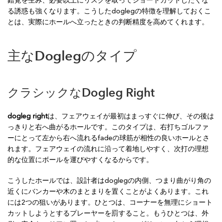
錯覚を生み、必要以上にリスクを取ってショートカットしたくな
る誘惑も強くなります。こうしたdoglegの特徴を理解しておくこ
とは、実際にホールへ立ったときの判断精度を高めてくれます。
主なDoglegのタイプ
クラシックなDogleg Right
dogleg right
は、フェアウェイが最初はまっすぐに伸び、その後は
っきりと右へ曲がるホールです。このタイプは、右打ちゴルファ
ーにとって左から右へ流れるfadeの球筋が相性の良いホールとさ
れます。フェアウェイの流れに沿って着地しやすく、次打の理想
的な位置にボールを運びやすくなるからです。
こうしたホールでは、設計者はdoglegの内側、つまり曲がり角の
近くにバンカーや木のまとまりを置くことがよくあります。これ
には2つの狙いがあります。ひとつは、コーナーを無理にショート
カットしようとするプレーヤーを罰すること。もうひとつは、外