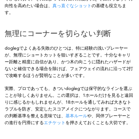
向性を高めたい場合は、
真っ直ぐなショット
の基礎も役立ちま
す。
無理にコーナーを切らない判断
doglegでよくある失敗のひとつは、特に経験の浅いプレーヤー
が、無理にショートカットを狙いすぎることです。十分なキャリ
ー距離と精度に自信があり、かつ木の向こうに隠れたハザードが
ないと確信できる場合を除けば、フェアウェイの流れに沿って2打
で攻略するほうが賢明なことが多いです。
実際、プロであっても、きついdoglegでは保守的なラインを選ぶ
ことが珍しくありません。この選択は、1ホールだけを見ると遠回
りに感じるかもしれませんが、18ホールを通してみれば大きなト
ラブルを防ぎ、安定したスコアメイクにつながります。コースで
の判断基準を整える意味では、
基本ルール
や、同伴プレーヤーと
の進行を円滑にする
エチケット
を押さえておくことも大切です。