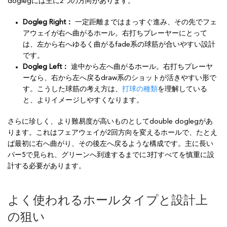
doglegには主に2つの方向があります。
Dogleg Right：
一定距離まではまっすぐ進み、その先でフェ
アウェイが右へ曲がるホール。右打ちプレーヤーにとって
は、左から右へゆるく曲がるfade系の球筋が合いやすい設計
です。
Dogleg Left：
途中から左へ曲がるホール。右打ちプレーヤ
ーなら、右から左へ戻るdraw系のショットが活きやすい形で
す。こうした球筋の考え方は、
打球の種類
を理解している
と、よりイメージしやすくなります。
さらに珍しく、より難易度が高いものとしてdouble doglegがあ
ります。これはフェアウェイが2回方向を変えるホールで、たとえ
ば最初に右へ曲がり、その後左へ戻るような構成です。主に長い
パー5で見られ、グリーンへ到達するまでに3打すべてを慎重に設
計する必要があります。
よく使われるホールタイプと設計上
の狙い