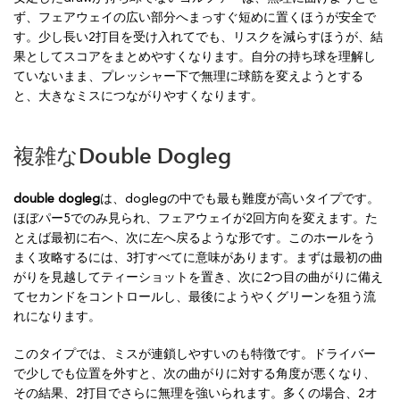
ず、フェアウェイの広い部分へまっすぐ短めに置くほうが安全で
す。少し長い2打目を受け入れてでも、リスクを減らすほうが、結
果としてスコアをまとめやすくなります。自分の持ち球を理解し
ていないまま、プレッシャー下で無理に球筋を変えようとする
と、大きなミスにつながりやすくなります。
複雑なDouble Dogleg
double dogleg
は、doglegの中でも最も難度が高いタイプです。
ほぼパー5でのみ見られ、フェアウェイが2回方向を変えます。た
とえば最初に右へ、次に左へ戻るような形です。このホールをう
まく攻略するには、3打すべてに意味があります。まずは最初の曲
がりを見越してティーショットを置き、次に2つ目の曲がりに備え
てセカンドをコントロールし、最後にようやくグリーンを狙う流
れになります。
このタイプでは、ミスが連鎖しやすいのも特徴です。ドライバー
で少しでも位置を外すと、次の曲がりに対する角度が悪くなり、
その結果、2打目でさらに無理を強いられます。多くの場合、2オ