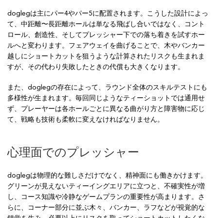
doglegは主にパー4やパー5に配置されます。こうした設計によっ
て、中距離〜長距離ホールは単なる飛ばし合いではなく、コント
ロール、創造性、そしてプレッシャー下での落ち着きを試すホー
ルへと変わります。フェアウェイを曲げることで、木やバンカー
越しにショートカットを狙うような計算されたリスクも生まれま
すが、その代わり失敗したときの代償も大きくなります。
また、doglegの存在によって、ラウンド全体のスキルテストにも
多様性が生まれます。毎回同じようなティーショットでは通用せ
ず、プレーヤーは各ホールごとに異なる曲がり方と障害物に応じ
て、戦略も技術も柔軟に変えなければなりません。
心理面でのプレッシャー
doglegは物理的な難しさだけでなく、精神面にも働きかけます。
グリーンが見えないティーイングエリアに立つと、不確実性が増
し、コース知識や冷静なゲームプランの重要性が高まります。さ
らに、コーナー部分に並ぶ木々、バンカー、ラフなどが視覚的な