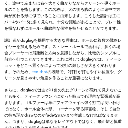
く、途中で左または右へ大きく曲がりながらグリーンへ導くホー
ルのことを指します。この名称は、犬の後ろ脚のように途中で方
向が変わる形に似ていることに由来します。こうした設計は主に
パー4やパー5に多く見られ、十分な距離があることで、プレー性
を損なわずにホールへ曲線的な個性を持たせることができます。
設計者がdoglegを採用する大きな理由は、ホールに複数の戦略レ
イヤーを加えるためです。ストレートホールであれば、多くの場
合プレーヤーは飛距離と方向を意識しながら、比較的シンプルに
前方へ打つことができます。これに対してdoglegでは、ティーシ
ョットをどこへ置くかによって次打の難しさが大きく変わりま
す。そのため、
tee shot
の段階で、2打目が打ちやすい位置や、グ
リーンが見えやすい角度を作ることが重要になります。
さらに、doglegでは曲がり角の先にグリーンが隠れて見えないこ
とも多く、ティーグラウンドに立った時点で心理的な緊張感が高
まります。ゴルファーは単にフェアウェイへ強く打てば良いわけ
ではなく、ホール全体の形、コーナーを守る障害物、そして自分
の持ち球がdrawなのかfadeなのかまで考慮しなければなりませ
ん。つまり、doglegは単なるレイアウトではなく、飛距離と慎重
さのバランスを問うホールなのです。