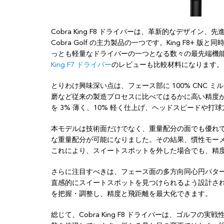
Cobra King F8 ドライバーは、革新的なデザイ
Cobra Golf の主力製品の一つです。King F8
っとも軽量なドライバーの一つとなる数々の最先端機
King F7 ドライバー
のレビューも比較材料になります。
とりわけ興味深い点は、フェース部に 100% CNC
磨など従来の製造プロセスに比べてはるかに高い精度が
を 3% 薄く、10% 軽く仕上げ、ヘッドスピードや
本モデルは技術面だけでなく、重量配分の面でも優れ
な重量配分が可能になりました。その結果、慣性モーメ
これにより、スイートスポットを外した場合でも、精
さらに注目すべきは、フェース面の多方向同心円パタ
直感的にスイートスポットを見つけられるよう設計さ
を把握・調整し、精度と飛距離を最大化できます。
総じて、Cobra King F8 ドライバーは、ゴルフ