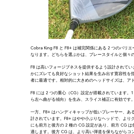
Cobra King F8 と F8+ は補完関係にある 2
なります。どちらを選ぶかは、プレースタイルと個々
F8 は高いフォージブネスを提供するよう設計されて
かにズレても良好なショット結果を生み出す寛容性を
者に最適です。相対的に大きめのヘッドサイズは、ア
F8 には 2 つの重心（CG）設定が搭載されています
ら左へ曲がる傾向）を生み、スライス補正に有効です。
一方、F8+ はハンディキャップが低いプレーヤー、
計されています。F8+ はやや小ぶりなヘッドで、よ
にも前方と後方の 2 種の CG 設定があり、前方 C
適します。後方 CG は、より高い弾道を保ちながらコ