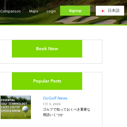
Signup
日本語
e Comparison
Maps
Login
Book Now
Popular Posts
GoGolf News
1月 5, 2026
ゴルフで知っておくべき重要な
用語いくつか