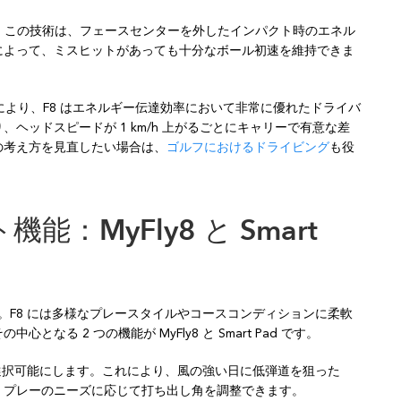
ます。この技術は、フェースセンターを外したインパクト時のエネル
によって、ミスヒットがあっても十分なボール初速を維持できま
わせにより、F8 はエネルギー伝達効率において非常に優れたドライバ
ヘッドスピードが 1 km/h 上がるごとにキャリーで有意な差
の考え方を見直したい場合は、
ゴルフにおけるドライビング
も役
：MyFly8 と Smart
せん。F8 には多様なプレースタイルやコースコンディションに柔軟
る 2 つの機能が MyFly8 と Smart Pad です。
階ロフト設定を選択可能にします。これにより、風の強い日に低弾道を狙った
、プレーのニーズに応じて打ち出し角を調整できます。