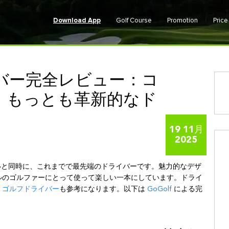
Download App
Golf Course
Promotion
Pric
ライバー完全レビュー：コ
、もっとも革新的なド
19 11月
2025
とも薄いと同時に、これまでで最先端のドライバーです。魅力的なデザ
ルのゴルファーにとって使って楽しい一本にしています。ドライ
・ゴルフドライバー
も参考になります。以下は
GoGolf
による完