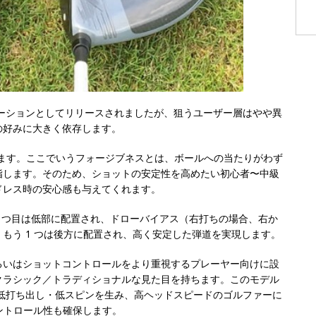
 つのバリエーションとしてリリースされましたが、狙うユーザー層はやや異
の好みに大きく依存します。
います。ここでいうフォージブネスとは、ボールへの当たりがわず
指します。そのため、ショットの安定性を高めたい初心者〜中級
ドレス時の安心感も与えてくれます。
。1 つ目は低部に配置され、ドローバイアス（右打ちの場合、右か
もう 1 つは後方に配置され、高く安定した弾道を実現します。
あるいはショットコントロールをより重視するプレーヤー向けに設
りクラシック／トラディショナルな見た目を持ちます。このモデル
G は低打ち出し・低スピンを生み、高ヘッドスピードのゴルファーに
ントロール性も確保します。