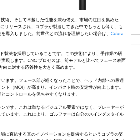
ン、先進技術、そして卓越した性能を兼ね備え、市場の注目を集めた
+ 版と同時にリリースされ、コブラが製造してきた中でもっとも薄く、も
能を導入しました。前世代との流れを理解したい場合は、
Cobra
 ミルド製法を採用していることです。この技術により、手作業の研
実現します。CNC プロセスは、前モデルと比べてフェース表面
打球方向に対する応答性を大きく高めます。
ています。フェース部が軽くなったことで、ヘッド内部への最適
ント（MOI）が高まり、インパクト時の安定性が向上します。
度とコントロールを保ちやすくなります。
ーンです。これは単なるビジュアル要素ではなく、プレーヤーが
れています。これにより、ゴルファーは自分のスイングスタイル
の実戦性能に直結する真のイノベーションを提供するというコブラの姿